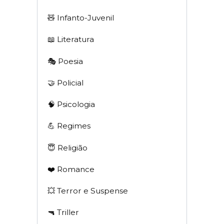
🧸 Infanto-Juvenil
📖 Literatura
🎭 Poesia
🤝 Policial
🧠 Psicologia
💪 Regimes
😇 Religião
❤️ Romance
💥 Terror e Suspense
🔫 Triller