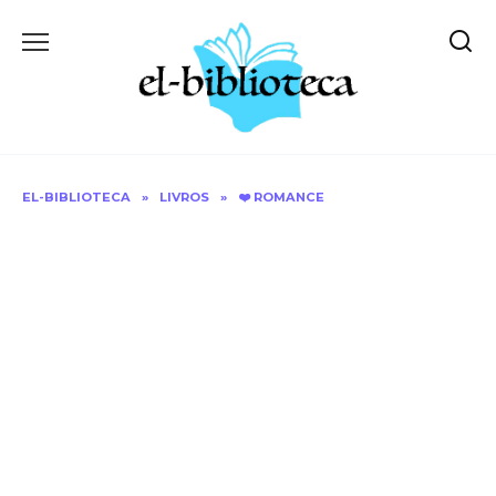
Skip
to
content
EL-BIBLIOTECA
»
LIVROS
»
❤️ ROMANCE