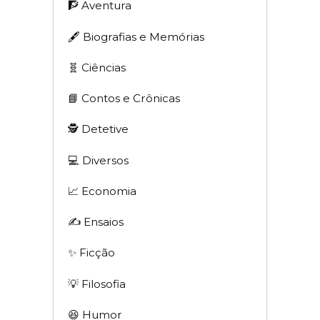
🧗 Aventura
🖋 Biografias e Memórias
🧬 Ciências
📘 Contos e Crônicas
🕵 Detetive
💻 Diversos
📈 Economia
✍️ Ensaios
✨ Ficção
💡 Filosofia
😆 Humor