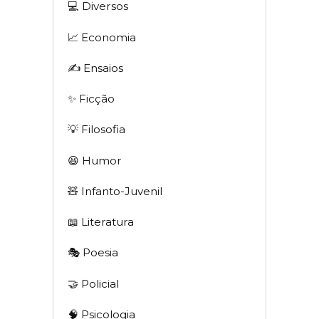
💻 Diversos
📈 Economia
✍️ Ensaios
✨ Ficção
💡 Filosofia
😆 Humor
🧸 Infanto-Juvenil
📖 Literatura
🎭 Poesia
🤝 Policial
🧠 Psicologia