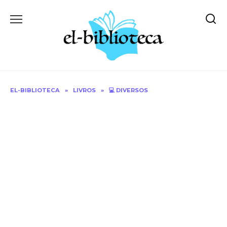
Skip
to
content
EL-BIBLIOTECA
»
LIVROS
»
💻 DIVERSOS