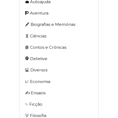
💼 Autoajuda
🧗 Aventura
🖋 Biografias e Memórias
🧬 Ciências
📘 Contos e Crônicas
🕵 Detetive
💻 Diversos
📈 Economia
✍️ Ensaios
✨ Ficção
💡 Filosofia