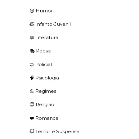
😆 Humor
🧸 Infanto-Juvenil
📖 Literatura
🎭 Poesia
🤝 Policial
🧠 Psicologia
💪 Regimes
😇 Religião
❤️ Romance
💥 Terror e Suspense