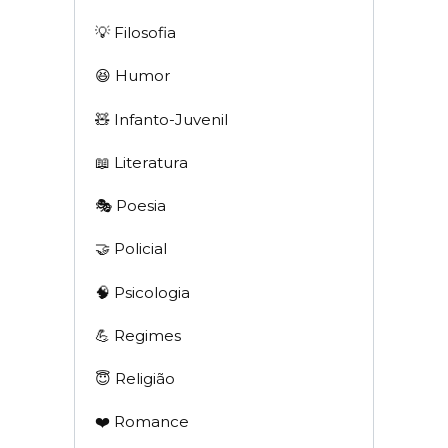
💡 Filosofia
😆 Humor
🧸 Infanto-Juvenil
📖 Literatura
🎭 Poesia
🤝 Policial
🧠 Psicologia
💪 Regimes
😇 Religião
❤️ Romance