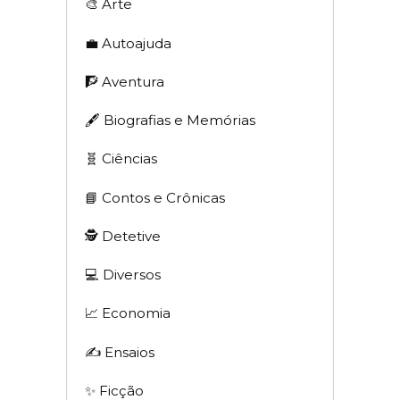
🎨 Arte
💼 Autoajuda
🧗 Aventura
🖋 Biografias e Memórias
🧬 Ciências
📘 Contos e Crônicas
🕵 Detetive
💻 Diversos
📈 Economia
✍️ Ensaios
✨ Ficção