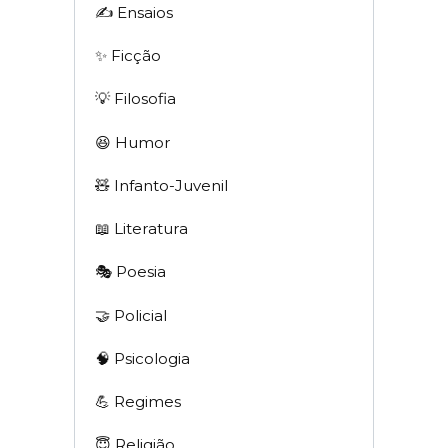
✍️ Ensaios
✨ Ficção
💡 Filosofia
😆 Humor
🧸 Infanto-Juvenil
📖 Literatura
🎭 Poesia
🤝 Policial
🧠 Psicologia
💪 Regimes
😇 Religião