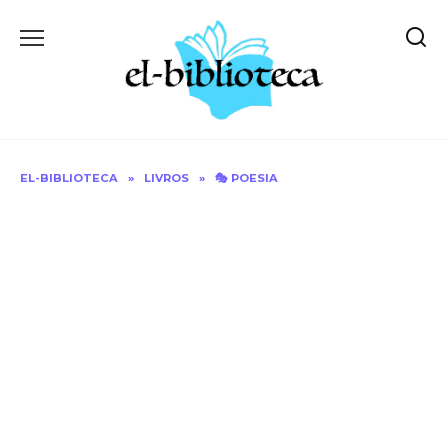
Skip
to
content
EL-BIBLIOTECA
»
LIVROS
»
🎭 POESIA