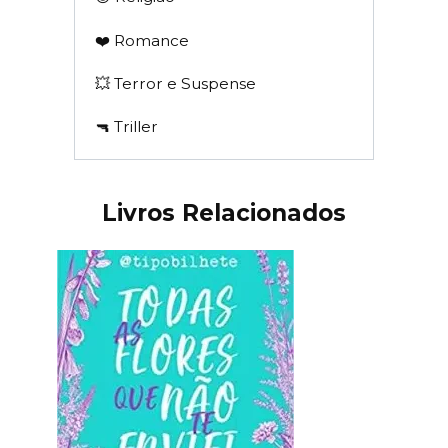
❤️ Romance
💥 Terror e Suspense
🔫 Triller
Livros Relacionados