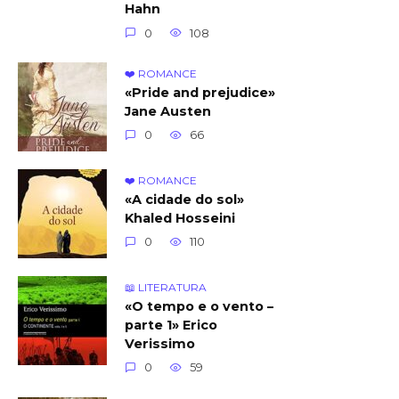
Hahn
0
108
❤️ ROMANCE
«Pride and prejudice»
Jane Austen
0
66
❤️ ROMANCE
«A cidade do sol»
Khaled Hosseini
0
110
📖 LITERATURA
«O tempo e o vento –
parte 1» Erico
Verissimo
0
59