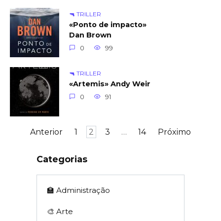
🔫 TRILLER
«Ponto de impacto»
Dan Brown
0
99
🔫 TRILLER
«Artemis» Andy Weir
0
91
Navegação
Anterior
1
2
3
…
14
Próximo
por
posts
Categorias
🏫 Administração
🎨 Arte