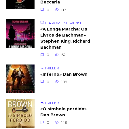
Beccaria
0
87
💥 TERROR E SUSPENSE
«A Longa Marcha: Os
Livros de Bachman»
Stephen King, Richard
Bachman
0
62
🔫 TRILLER
«Inferno» Dan Brown
0
109
🔫 TRILLER
«O símbolo perdido»
Dan Brown
0
146