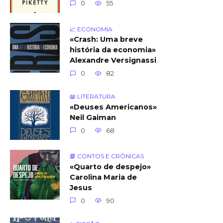
0
55
📈 ECONOMIA
«Crash: Uma breve
história da economia»
Alexandre Versignassi
0
82
📖 LITERATURA
«Deuses Americanos»
Neil Gaiman
0
68
📘 CONTOS E CRÔNICAS
«Quarto de despejo»
Carolina Maria de
Jesus
0
90