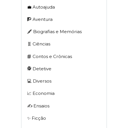
💼 Autoajuda
🧗 Aventura
🖋 Biografias e Memórias
🧬 Ciências
📘 Contos e Crônicas
🕵 Detetive
💻 Diversos
📈 Economia
✍️ Ensaios
✨ Ficção