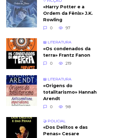
✨ FICÇÃO
«Harry Potter e a
Ordem da Fênix» J.K.
Rowling
0
97
📖 LITERATURA
«Os condenados da
terra» Frantz Fanon
0
219
📖 LITERATURA
«Origens do
totalitarismo» Hannah
Arendt
0
98
🤝 POLICIAL
«Dos Delitos e das
Penas» Cesare