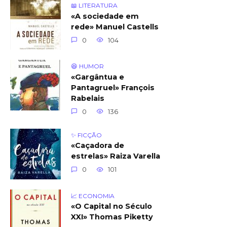
📖 LITERATURA
«A sociedade em
rede» Manuel Castells
0
104
😆 HUMOR
«Gargântua e
Pantagruel» François
Rabelais
0
136
✨ FICÇÃO
«Caçadora de
estrelas» Raiza Varella
0
101
📈 ECONOMIA
«O Capital no Século
XXI» Thomas Piketty