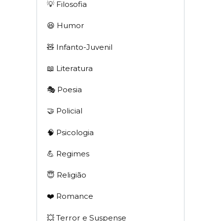
💡 Filosofia
😆 Humor
🧸 Infanto-Juvenil
📖 Literatura
🎭 Poesia
🤝 Policial
🧠 Psicologia
💪 Regimes
😇 Religião
❤️ Romance
💥 Terror e Suspense